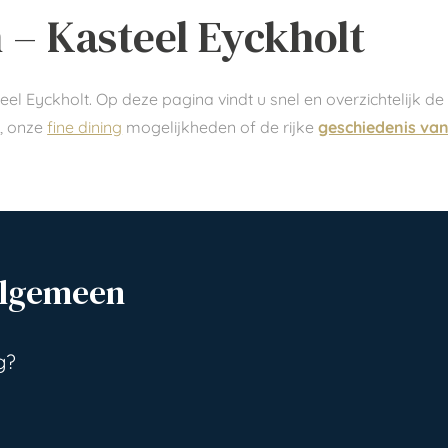
 – Kasteel Eyckholt
el Eyckholt. Op deze pagina vindt u snel en overzichtelijk 
n, onze
fine dining
mogelijkheden of de rijke
geschiedenis van
Algemeen
g?