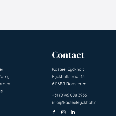
Contact
er
Kasteel Eyckholt
Policy
Eyckholtstraat 13
arden
6116BR Roosteren
es
+31 (0)46 888 3936
info@kasteeleyckholt.nl