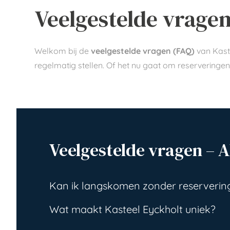
Veelgestelde vragen
Welkom bij de
veelgestelde vragen (FAQ)
van Kaste
regelmatig stellen. Of het nu gaat om reserveringe
Veelgestelde vragen – 
Kan ik langskomen zonder reserverin
Wat maakt Kasteel Eyckholt uniek?