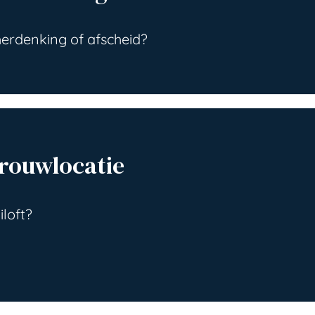
herdenking of afscheid?
Trouwlocatie
iloft?