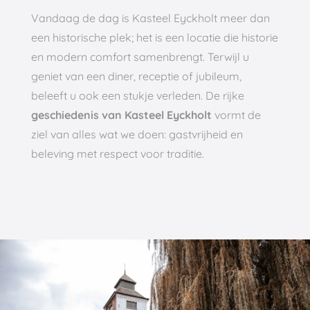
Vandaag de dag is Kasteel Eyckholt meer dan
een historische plek; het is een locatie die historie
en modern comfort samenbrengt. Terwijl u
geniet van een diner, receptie of jubileum,
beleeft u ook een stukje verleden. De rijke
geschiedenis van Kasteel Eyckholt
vormt de
ziel van alles wat we doen: gastvrijheid en
beleving met respect voor traditie.