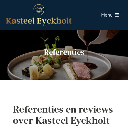
Skip
to
Menu
content
Home
Fine dining
Referenties
Events
Over Eyckholt
Contact
Referenties en reviews
over Kasteel Eyckholt
Offerte aanvragen