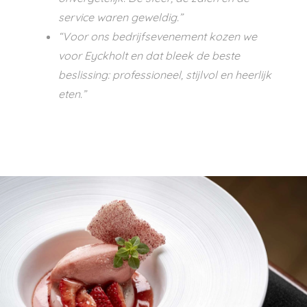
service waren geweldig.”
“Voor ons bedrijfsevenement kozen we
voor Eyckholt en dat bleek de beste
beslissing: professioneel, stijlvol en heerlijk
eten.”