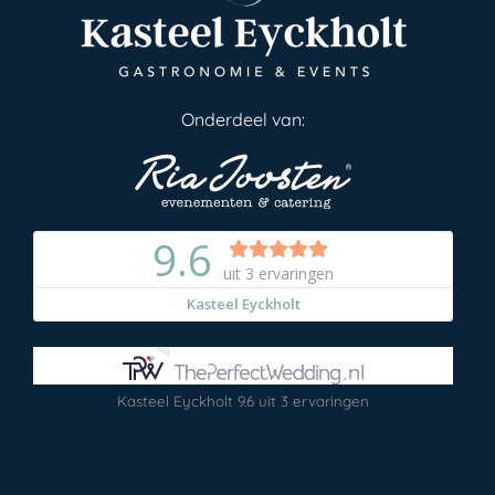
Onderdeel van:
Kasteel Eyckholt
9.6
uit
3
ervaringen