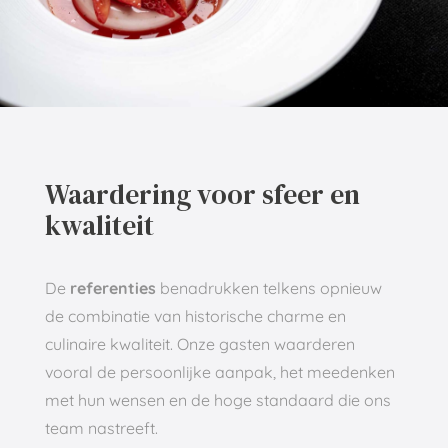
Waardering voor sfeer en
kwaliteit
De
referenties
benadrukken telkens opnieuw
de combinatie van historische charme en
culinaire kwaliteit. Onze gasten waarderen
vooral de persoonlijke aanpak, het meedenken
met hun wensen en de hoge standaard die ons
team nastreeft.