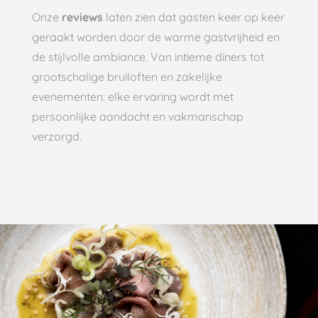
Onze
reviews
laten zien dat gasten keer op keer
geraakt worden door de warme gastvrijheid en
de stijlvolle ambiance. Van intieme diners tot
grootschalige bruiloften en zakelijke
evenementen: elke ervaring wordt met
persoonlijke aandacht en vakmanschap
verzorgd.