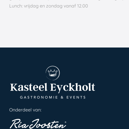
Lunch: vrijdag en zondag vanaf 12.00
Onderdeel van: