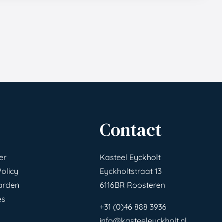
Contact
er
Kasteel Eyckholt
Policy
Eyckholtstraat 13
arden
6116BR Roosteren
es
+31 (0)46 888 3936
info@kasteeleyckholt.nl