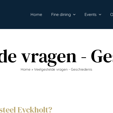
Home
Fine dining
Events
O
de vragen - G
Home
»
Veelgestelde vragen - Geschiedenis
steel Eyckholt?