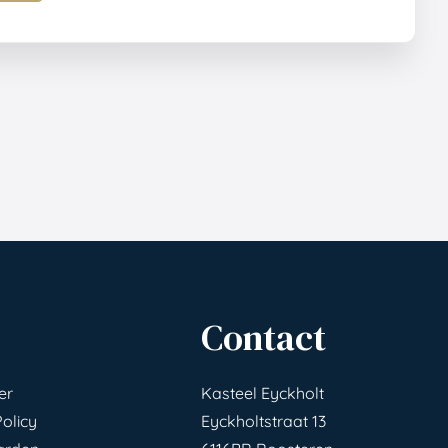
Contact
er
Kasteel Eyckholt
Policy
Eyckholtstraat 13