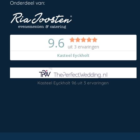
Onderdeel van:
Kasteel Eyckholt
9.6
uit
3
ervaringen