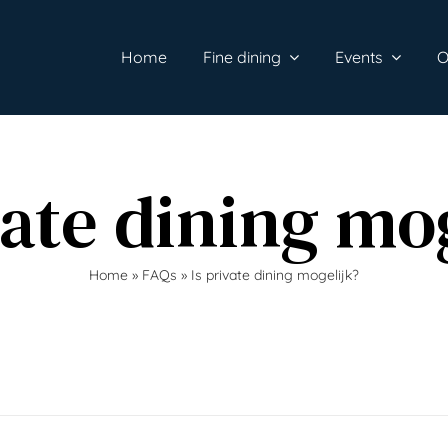
Home
Fine dining
Events
O
vate dining mo
Home
»
FAQs
»
Is private dining mogelijk?