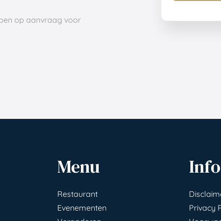
pen op aanvraag voor
Menu
Info
Restaurant
Disclaim
Evenementen
Privacy 