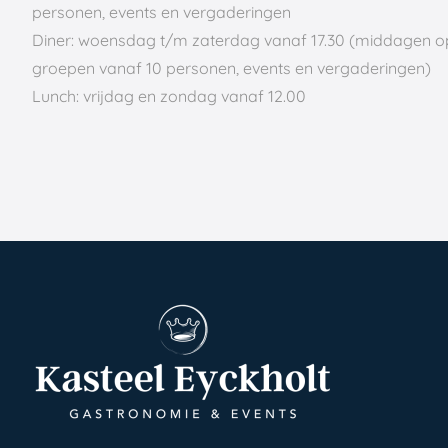
personen, events en vergaderingen
Diner: woensdag t/m zaterdag vanaf 17.30
(middagen o
groepen vanaf 10 personen, events en vergaderingen)
Lunch: vrijdag en zondag vanaf 12.00