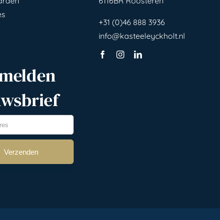
arden
6116BR Roosteren
es
+31 (0)46 888 3936
info@kasteeleyckholt.nl
melden
uwsbrief