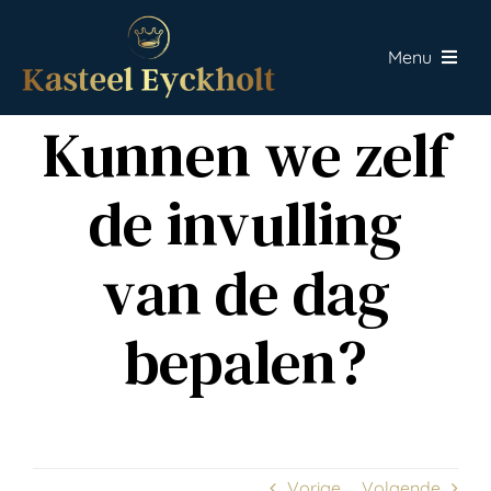
Skip
to
Menu
content
Home
Kunnen we zelf
Fine dining
de invulling
Events
van de dag
Over Eyckholt
bepalen?
Contact
Offerte aanvragen
Vorige
Volgende