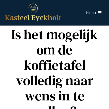
Skip
to
Menu
content
Home
Is het mogelijk
Fine dining
om de
Events
koffietafel
Over Eyckholt
volledig naar
Contact
wens in te
Offerte aanvragen