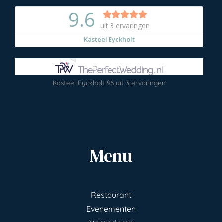
Kasteel Eyckholt
9.6
uit
3
ervaringen
Menu
Restaurant
Evenementen